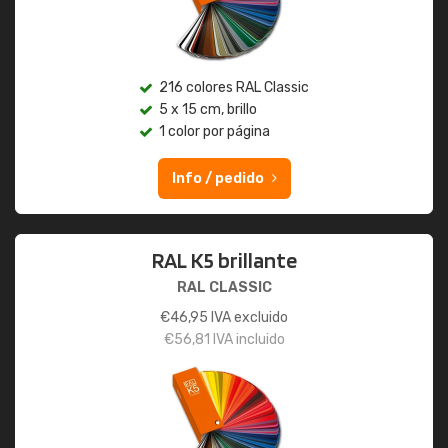
216 colores RAL Classic
5 x 15 cm, brillo
1 color por página
Info / pedido
RAL K5 brillante
RAL CLASSIC
€
46,95
IVA excluido
€
56,81
IVA incluido