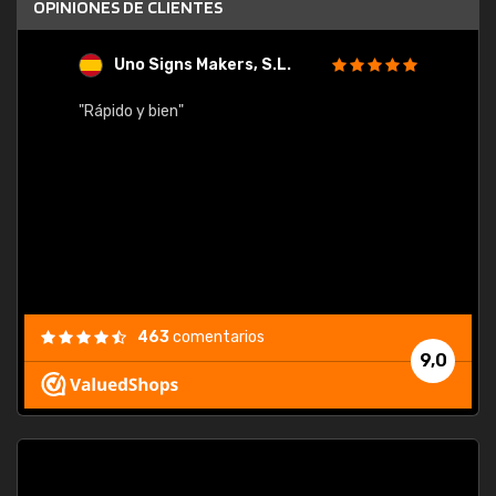
OPINIONES DE CLIENTES
Uno Signs Makers, S.L.
s
"Rápido y bien"
"Buen 
consu
463
comentarios
9,0