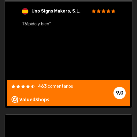
Uno Signs Makers, S.L.
s
"Rápido y bien"
"Buen 
consu
463
comentarios
9,0