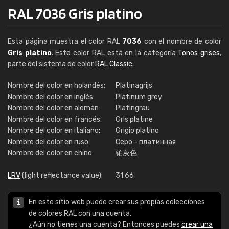
RAL 7036 Gris platino
Esta página muestra el color RAL
7036
con el nombre de color
Gris platino
. Este color RAL está en la categoría
Tonos grises
,
parte del sistema de color
RAL Classic
.
Nombre del color en holandés:
Platinagrijs
Nombre del color en inglés:
Platinum grey
Nombre del color en alemán:
Platingrau
Nombre del color en francés:
Gris platine
Nombre del color en italiano:
Grigio platino
Nombre del color en ruso:
Серо - платинная
Nombre del color en chino:
铂灰色
LRV
(light reflectance value):
31,66
En este sitio web puede crear sus propias colecciones
de colores RAL con una cuenta.
¿Aún no tienes una cuenta? Entonces puedes
crear una