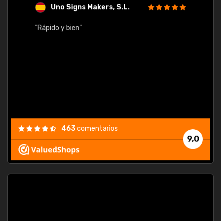
Uno Signs Makers, S.L.
s
"Rápido y bien"
"Buen 
consu
463
comentarios
9,0