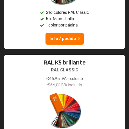
216 colores RAL Classic
5 x 15 cm, brillo
1 color por página
Info / pedido
RAL K5 brillante
RAL CLASSIC
€
46,95
IVA excluido
€
56,81
IVA incluido