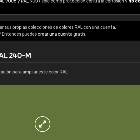
AL 9006
y
RAL 9007
solo como protección contra la corrosión y
no c
Enrique
"Buen servicio. No obstante No es fá
encontrar/comprar lo que se busca"
ar sus propias colecciones de colores RAL con una cuenta.
? Entonces puedes
crear una cuenta
gratis.
RAL 240-M
uación para ampliar este color RAL: