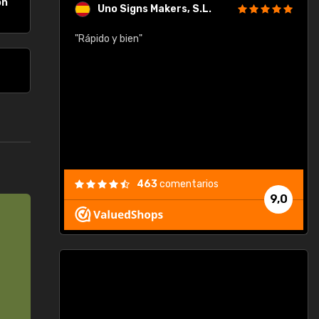
on
Uno Signs Makers, S.L.
cil
"Rápido y bien"
"
c
463
comentarios
9,0