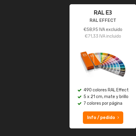
RAL E3
RAL EFFECT
€
58,95
IVA excluido
€
71,33
IVA incluido
490 colores RAL Effect
5 x 21 cm, mate y brillo
7 colores por página
Info / pedido