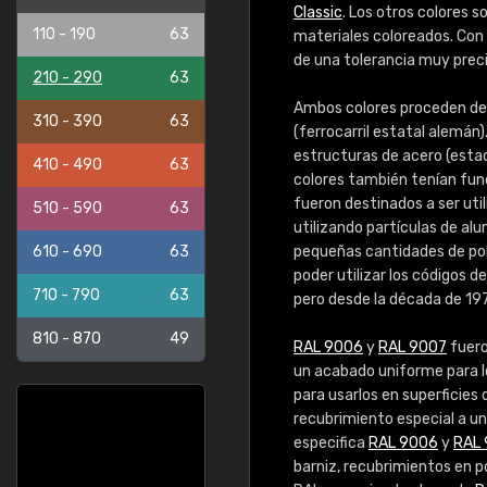
Classic
. Los otros colores 
110 - 190
63
materiales coloreados. Con
de una tolerancia muy preci
210 - 290
63
Ambos colores proceden del
310 - 390
63
(ferrocarril estatal alemán)
estructuras de acero (estac
410 - 490
63
colores también tenían fun
fueron destinados a ser uti
510 - 590
63
utilizando partículas de alu
610 - 690
63
pequeñas cantidades de polv
poder utilizar los códigos de
710 - 790
63
pero desde la década de 197
810 - 870
49
RAL 9006
y
RAL 9007
fuero
un acabado uniforme para 
para usarlos en superficie
recubrimiento especial a u
especifica
RAL 9006
y
RAL 
barniz, recubrimientos en p