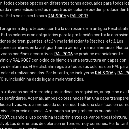
Info / pedido
son todos colores opacos en diferentes tonos adecuados para todos lo
 cada nueva edición, estas muestras de color se pueden producir dent
sa. Esto no es cierto para
RAL 9006
y
RAL 9007
.
 programa de protección contra la corrosión de la antigua Reichsbah
. Estos colores eran obligatorios para la protección contra la corrosión
iones de tren, puentes, etc.) y material rodante (techos, etc.). Los
ciones similares en la antigua fuerza aérea y marina alemanas. Nunca
lizados con fines decorativos.
RAL 9006
se produce esencialmente
minio y
RAL 9007
con óxido de hierro en una estructura en capas con
o de aluminio. El Reichsbahn registró todos sus colores con RAL para
 color al realizar pedidos. Por lo tanto, se incluyeron
RAL 9006
y
RAL 9
0 su inclusión ha dado lugar a malentendidos.
n utilizados por el mercado para indicar los requisitos, aunque no exis
los estándares. Además, ambos colores necesitan una capa transpar
s decorativas. Esto a menudo da como resultado una clasificación com
n nivel de precio especial. A menudo surgen problemas cuando se
9007
, cuando el uso combina recubrimientos de varios tipos (pintura,
olvo). Las diferencias de color son entonces muy comunes. Por lo tant