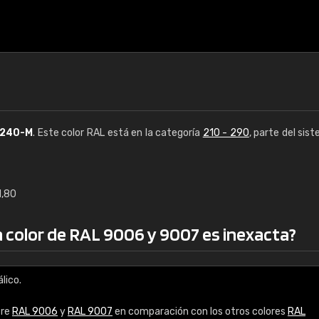
240-M
. Este color RAL está en la categoría
210 - 290
, parte del sis
1,80
€15
 a color de RAL 9006 y 9007 es inexacta?
RAL K7 a base de a
216 colores RAL Class
lico.
5 x 15 cm, brillo
tre
RAL 9006
y
RAL 9007
en comparación con los otros colores
RAL