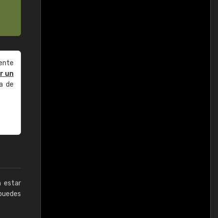
ente
r un
a de
a estar
puedes