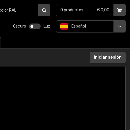
0
productos
€ 0,00
Oscuro
Luz
Español
Iniciar sesión