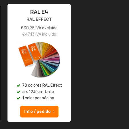
RAL E4
RAL EFFECT
€
38,95
IVA excluido
€
47,13
IVA incluido
70 colores RAL Effect
5 x 12,5 cm, brillo
1 color por página
Info / pedido