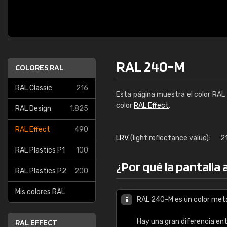
RAL 240-M
COLORES RAL
RAL Classic
216
Esta página muestra el color RAL
color
RAL Effect
.
RAL Design
1.825
RAL Effect
490
LRV
(light reflectance value):
2
RAL Plastics P1
100
¿Por qué la pantalla
RAL Plastics P2
200
Mis colores RAL
RAL 240-M es un color metá
Hay una gran diferencia en
RAL EFFECT