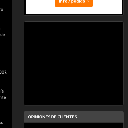
Info / pedido
s
ro
n
 de
007
,
tía
ente
o
OPINIONES DE CLIENTES
o,